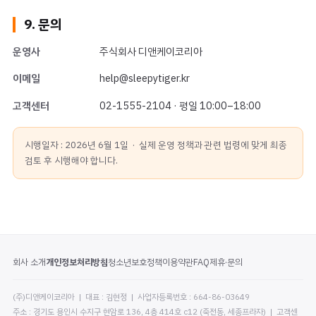
9. 문의
운영사
주식회사 디앤케이코리아
이메일
help@sleepytiger.kr
고객센터
02-1555-2104 · 평일 10:00–18:00
시행일자 : 2026년 6월 1일 · 실제 운영 정책과 관련 법령에 맞게 최종
검토 후 시행해야 합니다.
회사 소개
개인정보처리방침
청소년보호정책
이용약관
FAQ
제휴·문의
(주)디앤케이코리아 | 대표 : 김현정 | 사업자등록번호 : 664-86-03649
주소 : 경기도 용인시 수지구 현암로 136, 4층 414호 c12 (죽전동, 세종프라자) | 고객센